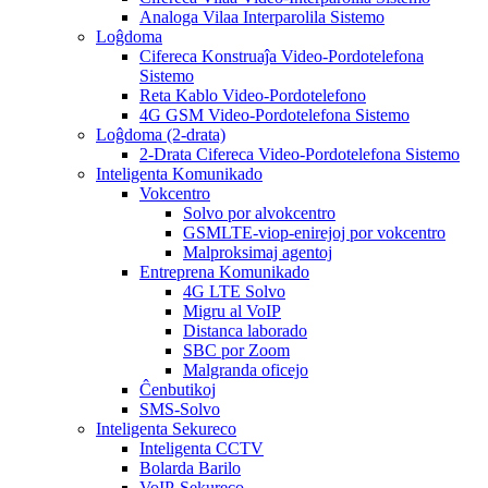
Analoga Vilaa Interparolila Sistemo
Loĝdoma
Cifereca Konstruaĵa Video-Pordotelefona
Sistemo
Reta Kablo Video-Pordotelefono
4G GSM Video-Pordotelefona Sistemo
Loĝdoma (2-drata)
2-Drata Cifereca Video-Pordotelefona Sistemo
Inteligenta Komunikado
Vokcentro
Solvo por alvokcentro
GSMLTE-viop-enirejoj por vokcentro
Malproksimaj agentoj
Entreprena Komunikado
4G LTE Solvo
Migru al VoIP
Distanca laborado
SBC por Zoom
Malgranda oficejo
Ĉenbutikoj
SMS-Solvo
Inteligenta Sekureco
Inteligenta CCTV
Bolarda Barilo
VoIP-Sekureco