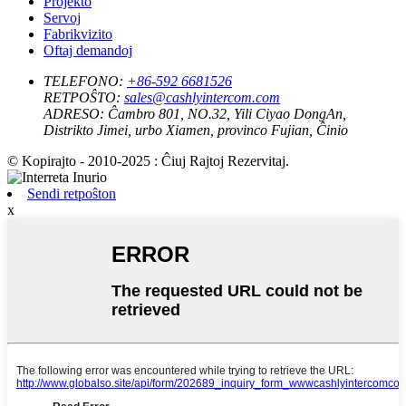
Projekto
Servoj
Fabrikvizito
Oftaj demandoj
TELEFONO:
+86-592 6681526
RETPOŜTO:
sales@cashlyintercom.com
ADRESO:
Ĉambro 801, NO.32, Yili Ciyao DongAn,
Distrikto Jimei, urbo Xiamen, provinco Fujian, Ĉinio
© Kopirajto - 2010-2025 : Ĉiuj Rajtoj Rezervitaj.
Sendi retpoŝton
x