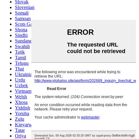
Slovak
Slovenian
Somali
Samoan
Scots Gaelic
Shona
Sindhi
Sundanese
Swahili
Tajik
Tamil
Telugu
Thai
Ukrainian
Urdu
Uzbek
Vietnamese
Welsh
Xhosa
Yiddish
Yoruba
Zulu
Kinyarwanda
Tatar
Oriya