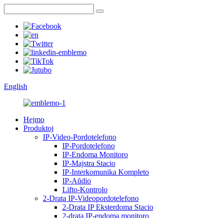
English
Hejmo
Produktoj
IP-Video-Pordotelefono
IP-Pordotelefono
IP-Endoma Monitoro
IP-Majstra Stacio
IP-Interkomunika Kompleto
IP-Aŭdio
Lifto-Kontrolo
2-Drata IP-Videopordotelefono
2-Drata IP Eksterdoma Stacio
2-drata IP-endoma monitoro