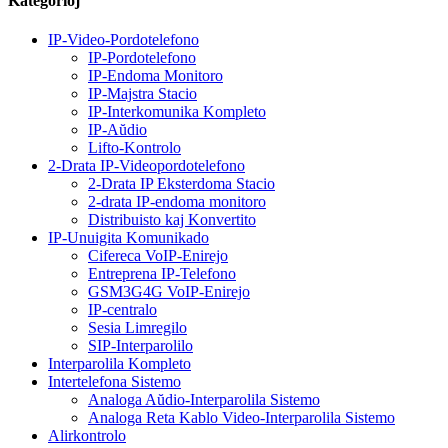
Kategorioj
IP-Video-Pordotelefono
IP-Pordotelefono
IP-Endoma Monitoro
IP-Majstra Stacio
IP-Interkomunika Kompleto
IP-Aŭdio
Lifto-Kontrolo
2-Drata IP-Videopordotelefono
2-Drata IP Eksterdoma Stacio
2-drata IP-endoma monitoro
Distribuisto kaj Konvertito
IP-Unuigita Komunikado
Cifereca VoIP-Enirejo
Entreprena IP-Telefono
GSM3G4G VoIP-Enirejo
IP-centralo
Sesia Limregilo
SIP-Interparolilo
Interparolila Kompleto
Intertelefona Sistemo
Analoga Aŭdio-Interparolila Sistemo
Analoga Reta Kablo Video-Interparolila Sistemo
Alirkontrolo