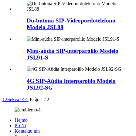
Du-butona SIP-Videopordotelefono
Modelo JSL88
Mini-aŭdia SIP-interparolilo Modelo
JSL91-S
4G SIP-Aŭdia Interparolilo Modelo
JSL92-SG
1
2
Sekva >
>>
Paĝo 1 / 2
Hejmo
Pri Ni
Kontaktu nin