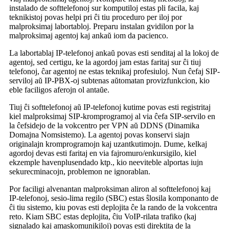
instalado de softtelefonoj sur komputiloj estas pli facila, kaj
teknikistoj povas helpi pri ĉi tiu proceduro per iloj por
malproksimaj labortabloj. Preparu instalan gvidilon por la
malproksimaj agentoj kaj ankaŭ iom da pacienco.
La labortablaj IP-telefonoj ankaŭ povas esti senditaj al la lokoj de
agentoj, sed certigu, ke la agordoj jam estas faritaj sur ĉi tiuj
telefonoj, ĉar agentoj ne estas teknikaj profesiuloj. Nun ĉefaj SIP-
serviloj aŭ IP-PBX-oj subtenas aŭtomatan provizfunkcion, kio
eble faciligos aferojn ol antaŭe.
Tiuj ĉi softtelefonoj aŭ IP-telefonoj kutime povas esti registritaj
kiel malproksimaj SIP-kromprogramoj al via ĉefa SIP-servilo en
la ĉefsidejo de la vokcentro per VPN aŭ DDNS (Dinamika
Domajna Nomsistemo). La agentoj povas konservi siajn
originalajn kromprogramojn kaj uzantkutimojn. Dume, kelkaj
agordoj devas esti faritaj en via fajromuro/enkursigilo, kiel
ekzemple havenplusendado ktp., kio neeviteble alportas iujn
sekurecminacojn, problemon ne ignorablan.
Por faciligi alvenantan malproksiman aliron al softtelefonoj kaj
IP-telefonoj, sesio-lima regilo (SBC) estas ŝlosila komponanto de
ĉi tiu sistemo, kiu povas esti deplojita ĉe la rando de la vokcentra
reto. Kiam SBC estas deplojita, ĉiu VoIP-rilata trafiko (kaj
signalado kaj amaskomunikiloj) povas esti direktita de la