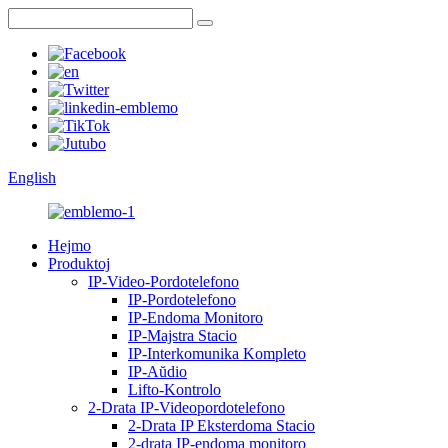
English
Hejmo
Produktoj
IP-Video-Pordotelefono
IP-Pordotelefono
IP-Endoma Monitoro
IP-Majstra Stacio
IP-Interkomunika Kompleto
IP-Aŭdio
Lifto-Kontrolo
2-Drata IP-Videopordotelefono
2-Drata IP Eksterdoma Stacio
2-drata IP-endoma monitoro