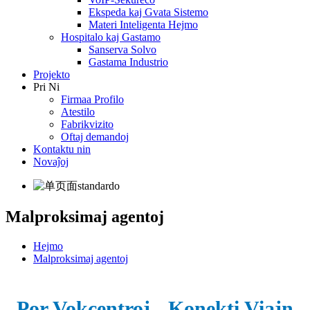
Ekspeda kaj Gvata Sistemo
Materi Inteligenta Hejmo
Hospitalo kaj Gastamo
Sanserva Solvo
Gastama Industrio
Projekto
Pri Ni
Firmaa Profilo
Atestilo
Fabrikvizito
Oftaj demandoj
Kontaktu nin
Novaĵoj
Malproksimaj agentoj
Hejmo
Malproksimaj agentoj
Por Vokcentroj - Konekti Viajn