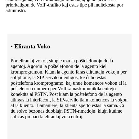
prioritatigon de VoIP-trafiko kaj estas tipe pli multekosta por
administri.
• Eliranta Voko
Por elirantaj vokoj, simple uzu la poŝtelefonojn de la
agentoj. Agordu la poŝtelefonon de la agento kiel
kromprogramon. Kiam la agento faras elirantajn vokojn per
softphone, la SIP-servilo identigos, ke ĉi tio estas
poŝtelefona kromprogramo, kaj unue komencos vokon al la
poŝtelefona numero per VoIP-amaskomunikila enirejo
konektita al PSTN. Post kiam la poŝtelefono de la agento
atingas la interfacon, la SIP-servilo tiam komencos la vokon
al la kliento. Tiamaniere, la klienta sperto estas la sama. Ĉi
tiu solvo bezonas duoblajn PSTN-rimedojn, kiujn kutime
sufiĉas prepari la elirantaj vokcentroj.