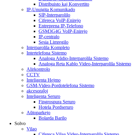
Distribuisto kaj Konvertito
IP-Unuigita Komunikado
SIP-Interparolilo
Cifereca VoIP-Enirejo
Entreprena IP-Telefono
GSM3G4G VoIP-Enirejo
IP-centralo
Sesia Limregilo
Interparolila Kompleto
Intertelefona Sistemo
Analoga Aŭdio-Interparolila Sistemo
Analoga Reta Kablo Video-Interparolila Sistemo
Alirkontrolo
CCTV
Inteligenta Hejmo
GSM-Video-Pordotelefona Sistemo
akcesoraĵoj
Inteligenta Seruro
Fingrospura Seruro
Hotela Pordseruro
Aŭtoparkejo
Bolarda Barilo
Solvo
Vilao
Cifereca Vilaa Video-Interparolila Sistemo