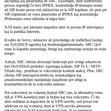
akceptitaj kaj plusenditaj de SBC. Ekzemple, dum softtelefono
provas registriĝi ĉe fora IPPBX, kontraŭleĝa IP/domajna nomo
aŭ SIP-konto povas esti inkluzivita en la SIP-kaplinio, do peto pri
SIP-registrado ne estos plusendita al IPPBX kaj kontraŭleĝa
IP/domajno estos aldonita al nigra listo.
NAT-trairo, por plenumi mapadon inter la privata IP-adresspaco
kaj la publika Interreto.
Kvalito de Servo, inkluzive de prioritatigo de trafikfluoj bazitaj
sur ToS/DSCP-agordoj kaj bendolarĝadministrado. SBC QoS
estas la kapablo prioritatigi, limigi kaj optimumigi sesiojn en reala
tempo.
Ankaŭ, SBC ofertas diversajn funkciojn por certigi sekurecon
kiel DoS/DDoS-protekto, topologia kaŝado, SIP TLS / SRTP-
ĉifrado ktp., protektas la vokcentrojn kontraŭ atakoj. Plue, SBC
ofertas SIP-interoperacieblecon, transkodigon kaj
amaskomunikilajn manipulajn kapablojn por pliigi la
konekteblecon de la vokcentra sistemo.
Por vokcentroj ne volantaj deploji SBC-ojn, la alternativo estas
fidi je VPN-konektoj inter la hejma kaj fora vokcentro. Ĉi tiu
aliro reduktas la kapaciton de la VPN-servilo, sed povas esti
adekvata en iuj scenaroj; dum la VPN-servilo plenumas
sekurecajn kaj NAT-trairadajn funkciojn, ĝi ne permesas