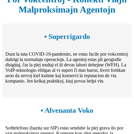
Malproksimajn Agentojn
• Superrigardo
Dum la tuta COVID-19-pandemio, ne estas facile por vokcentroj
daŭrigi la normalajn operaciojn. La agentoj estas pli geografie
disigitaj, ĉar la plej multaj el ili devas labori dehejme (WFH). La
VoIP-teknologio ebligas al vi superi ĉi tiun baron, liveri fortikan
aron da servoj kiel kutime kaj konservi la reputacion de via
kompanio. Jen kelkaj praktikoj, kiuj povus helpi vin.
• Alvenanta Voko
Softtelefono (bazita sur SIP) estas sendube la plej grava ilo por
viaj malproksimaj agentoj. Kompare kun aliaj metodoj, la