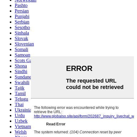
Pashto
Persian
Punjabi
Serbian
Sesotho
Sinhala
Slovak
Slovenian
Somali
Samoan
Scots Gaelic
Shona
Sindhi
Sundanese
Swahili
Tajik
Tamil
Telugu
Thai
Ukrainian
Urdu
Uzbek
Vietnamese
Welsh