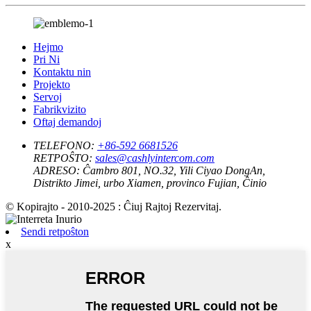
Hejmo
Pri Ni
Kontaktu nin
Projekto
Servoj
Fabrikvizito
Oftaj demandoj
TELEFONO:
+86-592 6681526
RETPOŜTO:
sales@cashlyintercom.com
ADRESO:
Ĉambro 801, NO.32, Yili Ciyao DongAn,
Distrikto Jimei, urbo Xiamen, provinco Fujian, Ĉinio
© Kopirajto - 2010-2025 : Ĉiuj Rajtoj Rezervitaj.
Sendi retpoŝton
x