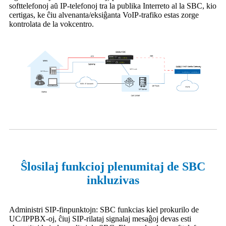
softtelefonoj aŭ IP-telefonoj tra la publika Interreto al la SBC, kio
certigas, ke ĉiu alvenanta/eksiĝanta VoIP-trafiko estas zorge
kontrolata de la vokcentro.
Ŝlosilaj funkcioj plenumitaj de SBC
inkluzivas
Administri SIP-finpunktojn: SBC funkcias kiel prokurilo de
UC/IPPBX-oj, ĉiuj SIP-rilataj signalaj mesaĝoj devas esti