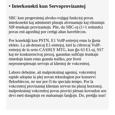
• Interkonekti kun Servoprovizantoj
SBC kun progresintaj alvoko-vojigaj funkcioj povas
interkonekti kaj administri plurajn alvenantajn kaj elirantajn
SIP-trunkajn provizantojn. Plie, du SBC-oj (1+1 redundo)
povas esti agorditaj por certigi altan haveblecon.
Por konektiĝi kun PSTN, E1 VoIP-enirejoj estas la ĝusta
elekto. La alt-densecaj E1-enirejoj, kiel la ciferecaj VoIP-
enirejoj de la serio CASHLY MTG, kun ĝis 63 E1-oj, SS7
kaj tre konkurencivaj prezoj, garantias sufiĉajn trunkajn
rimedojn kiam estas granda trafiko, por liveri
nepromesplenajn servojn al klientoj de vokcentroj.
Laboro dehejme, aŭ malproksimaj agentoj, vokcentroj
rapide adoptas la plej novan teknologion por konservi
flekseblecon, ne nur por ĉi tiu speciala tempo. Por la
vokcentroj provizantaj klientan servon tra pluraj horzonoj,
malproksimaj vokcentroj povas provizi plenan kovradon sen
devi meti dungitojn en malsamajn ŝanĝojn. Do, pretiĝu nun!