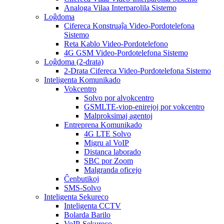
Analoga Vilaa Interparolila Sistemo
Loĝdoma
Cifereca Konstruaĵa Video-Pordotelefona
Sistemo
Reta Kablo Video-Pordotelefono
4G GSM Video-Pordotelefona Sistemo
Loĝdoma (2-drata)
2-Drata Cifereca Video-Pordotelefona Sistemo
Inteligenta Komunikado
Vokcentro
Solvo por alvokcentro
GSMLTE-viop-enirejoj por vokcentro
Malproksimaj agentoj
Entreprena Komunikado
4G LTE Solvo
Migru al VoIP
Distanca laborado
SBC por Zoom
Malgranda oficejo
Ĉenbutikoj
SMS-Solvo
Inteligenta Sekureco
Inteligenta CCTV
Bolarda Barilo
VoIP-Sekureco