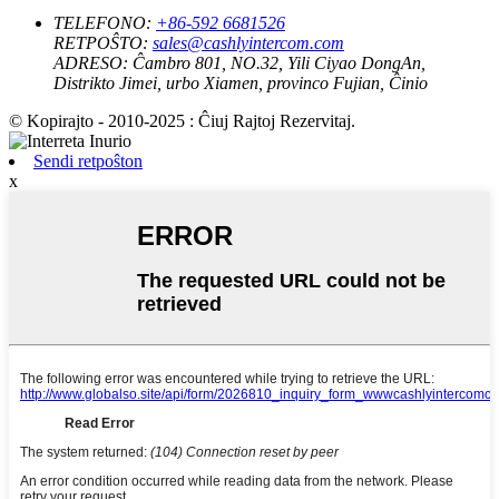
TELEFONO:
+86-592 6681526
RETPOŜTO:
sales@cashlyintercom.com
ADRESO:
Ĉambro 801, NO.32, Yili Ciyao DongAn,
Distrikto Jimei, urbo Xiamen, provinco Fujian, Ĉinio
© Kopirajto - 2010-2025 : Ĉiuj Rajtoj Rezervitaj.
Sendi retpoŝton
x