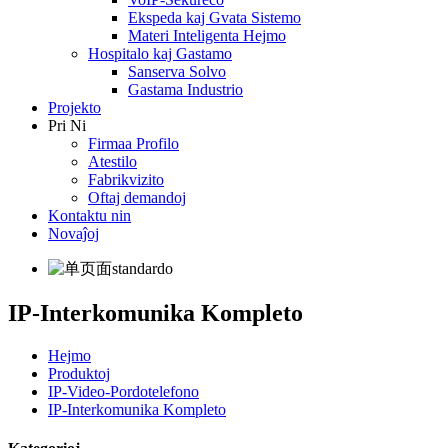
Ekspeda kaj Gvata Sistemo
Materi Inteligenta Hejmo
Hospitalo kaj Gastamo
Sanserva Solvo
Gastama Industrio
Projekto
Pri Ni
Firmaa Profilo
Atestilo
Fabrikvizito
Oftaj demandoj
Kontaktu nin
Novaĵoj
IP-Interkomunika Kompleto
Hejmo
Produktoj
IP-Video-Pordotelefono
IP-Interkomunika Kompleto