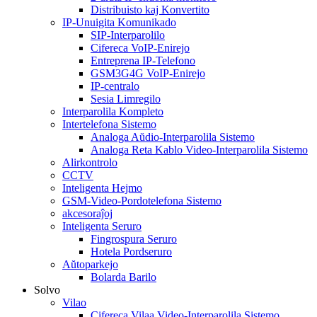
Distribuisto kaj Konvertito
IP-Unuigita Komunikado
SIP-Interparolilo
Cifereca VoIP-Enirejo
Entreprena IP-Telefono
GSM3G4G VoIP-Enirejo
IP-centralo
Sesia Limregilo
Interparolila Kompleto
Intertelefona Sistemo
Analoga Aŭdio-Interparolila Sistemo
Analoga Reta Kablo Video-Interparolila Sistemo
Alirkontrolo
CCTV
Inteligenta Hejmo
GSM-Video-Pordotelefona Sistemo
akcesoraĵoj
Inteligenta Seruro
Fingrospura Seruro
Hotela Pordseruro
Aŭtoparkejo
Bolarda Barilo
Solvo
Vilao
Cifereca Vilaa Video-Interparolila Sistemo