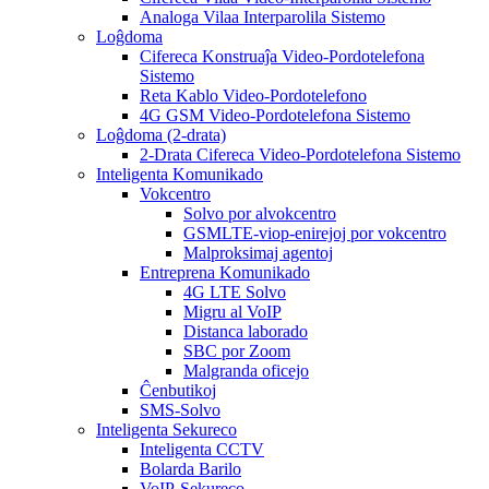
Analoga Vilaa Interparolila Sistemo
Loĝdoma
Cifereca Konstruaĵa Video-Pordotelefona
Sistemo
Reta Kablo Video-Pordotelefono
4G GSM Video-Pordotelefona Sistemo
Loĝdoma (2-drata)
2-Drata Cifereca Video-Pordotelefona Sistemo
Inteligenta Komunikado
Vokcentro
Solvo por alvokcentro
GSMLTE-viop-enirejoj por vokcentro
Malproksimaj agentoj
Entreprena Komunikado
4G LTE Solvo
Migru al VoIP
Distanca laborado
SBC por Zoom
Malgranda oficejo
Ĉenbutikoj
SMS-Solvo
Inteligenta Sekureco
Inteligenta CCTV
Bolarda Barilo
VoIP-Sekureco