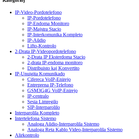
Kategorioj
IP-Video-Pordotelefono
IP-Pordotelefono
IP-Endoma Monitoro
IP-Majstra Stacio
IP-Interkomunika Kompleto
IP-Aŭdio
Lifto-Kontrolo
2-Drata IP-Videopordotelefono
2-Drata IP Eksterdoma Stacio
2-drata IP-endoma monitoro
Distribuisto kaj Konvertito
IP-Unuigita Komunikado
Cifereca VoIP-Enirejo
Entreprena IP-Telefono
GSM3G4G VoIP-Enirejo
IP-centralo
Sesia Limregilo
SIP-Interparolilo
Interparolila Kompleto
Intertelefona Sistemo
Analoga Aŭdio-Interparolila Sistemo
Analoga Reta Kablo Video-Interparolila Sistemo
Alirkontrolo