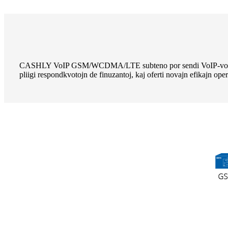
CASHLY VoIP GSM/WCDMA/LTE subteno por sendi VoIP-vokojn al 
pliigi respondkvotojn de finuzantoj, kaj oferti novajn efikajn op