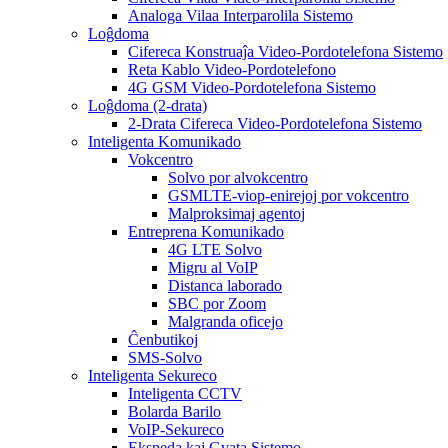
Analoga Vilaa Interparolila Sistemo
Loĝdoma
Cifereca Konstruaĵa Video-Pordotelefona Sistemo
Reta Kablo Video-Pordotelefono
4G GSM Video-Pordotelefona Sistemo
Loĝdoma (2-drata)
2-Drata Cifereca Video-Pordotelefona Sistemo
Inteligenta Komunikado
Vokcentro
Solvo por alvokcentro
GSMLTE-viop-enirejoj por vokcentro
Malproksimaj agentoj
Entreprena Komunikado
4G LTE Solvo
Migru al VoIP
Distanca laborado
SBC por Zoom
Malgranda oficejo
Ĉenbutikoj
SMS-Solvo
Inteligenta Sekureco
Inteligenta CCTV
Bolarda Barilo
VoIP-Sekureco
Ekspeda kaj Gvata Sistemo