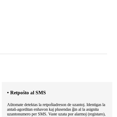
• Retpoŝto al SMS
Aŭtomate detektas la retpoŝtadreson de uzantoj. Identigas la
antaŭ-agorditan enhavon kaj plusendas ĝin al la asignita
uzantonumero per SMS. Vaste uzata por alarmoj (registaro),