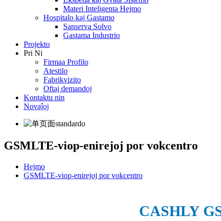
Materi Inteligenta Hejmo
Hospitalo kaj Gastamo
Sanserva Solvo
Gastama Industrio
Projekto
Pri Ni
Firmaa Profilo
Atestilo
Fabrikvizito
Oftaj demandoj
Kontaktu nin
Novaĵoj
GSMLTE-viop-enirejoj por vokcentro
Hejmo
GSMLTE-viop-enirejoj por vokcentro
CASHLY GSM