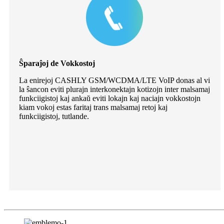
Ŝparaĵoj de Vokkostoj
La enirejoj CASHLY GSM/WCDMA/LTE VoIP donas al vi
la ŝancon eviti plurajn interkonektajn kotizojn inter malsamaj
funkciigistoj kaj ankaŭ eviti lokajn kaj naciajn vokkostojn
kiam vokoj estas faritaj trans malsamaj retoj kaj
funkciigistoj, tutlande.