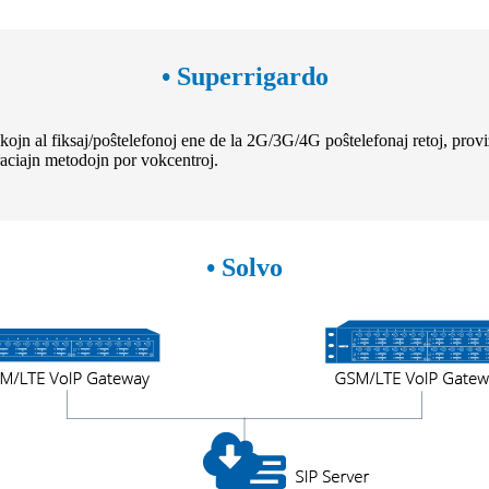
• Superrigardo
fiksaj/poŝtelefonoj ene de la 2G/3G/4G poŝtelefonaj retoj, provizi
eraciajn metodojn por vokcentroj.
• Solvo