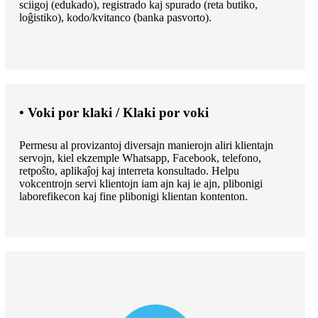
sciigoj (edukado), registrado kaj spurado (reta butiko,
loĝistiko), kodo/kvitanco (banka pasvorto).
• Voki por klaki / Klaki por voki
Permesu al provizantoj diversajn manierojn aliri klientajn
servojn, kiel ekzemple Whatsapp, Facebook, telefono,
retpoŝto, aplikaĵoj kaj interreta konsultado. Helpu
vokcentrojn servi klientojn iam ajn kaj ie ajn, plibonigi
laborefikecon kaj fine plibonigi klientan kontenton.