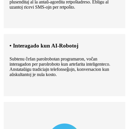
plusenditaj al la antaŭ-agordita retpoŝtadreso. Ebligu al
uzantoj ricevi SMS-ojn per retpoŝto.
• Interagado kun AI-Robotoj
Subtenu ĉefan parolrobotan programaron, voĉan
interagadon per parolroboto kun artefarita inteligenteco.
Anstataŭigu tradiciajn telefonseĝojn, konversacion kun
aŭskultantoj je nula kosto.