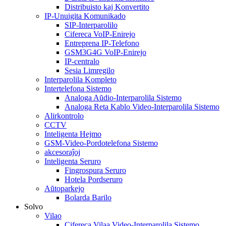
Distribuisto kaj Konvertito
IP-Unuigita Komunikado
SIP-Interparolilo
Cifereca VoIP-Enirejo
Entreprena IP-Telefono
GSM3G4G VoIP-Enirejo
IP-centralo
Sesia Limregilo
Interparolila Kompleto
Intertelefona Sistemo
Analoga Aŭdio-Interparolila Sistemo
Analoga Reta Kablo Video-Interparolila Sistemo
Alirkontrolo
CCTV
Inteligenta Hejmo
GSM-Video-Pordotelefona Sistemo
akcesoraĵoj
Inteligenta Seruro
Fingrospura Seruro
Hotela Pordseruro
Aŭtoparkejo
Bolarda Barilo
Solvo
Vilao
Cifereca Vilaa Video-Interparolila Sistemo