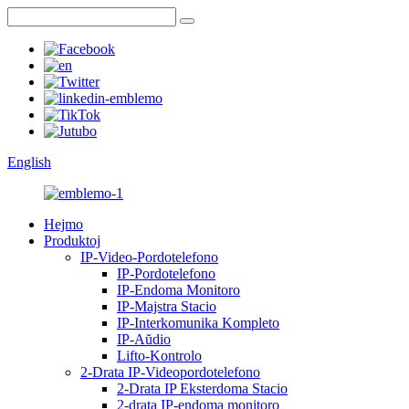
English
Hejmo
Produktoj
IP-Video-Pordotelefono
IP-Pordotelefono
IP-Endoma Monitoro
IP-Majstra Stacio
IP-Interkomunika Kompleto
IP-Aŭdio
Lifto-Kontrolo
2-Drata IP-Videopordotelefono
2-Drata IP Eksterdoma Stacio
2-drata IP-endoma monitoro