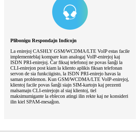
Plibonigu Respondajn Indicojn
La enirejoj CASHLY GSM/WCDMA/LTE VoIP estas facile
implementeblaj kompare kun analogaj VoIP-enirejoj kaj
ISDN PRI-enirejoj. Ĉar fiksaj telefonoj ne povas ŝanĝi la
CLI-enirejon post kiam la kliento aplikis fiksan telefonan
servon de sia funkciigisto, la ISDN PRI-enirejo havas la
saman problemon. Kun GSM/WCDMA/LTE VoIP-enirejoj,
klientoj facile povas ŝanĝi siajn SIM-kartojn kaj prezenti
malsamajn CLI-enirejojn al siaj klientoj, tiel
maksimumigante la eblecon atingi ilin rekte kaj ne konsideri
ilin kiel SPAM-mesaĝon.