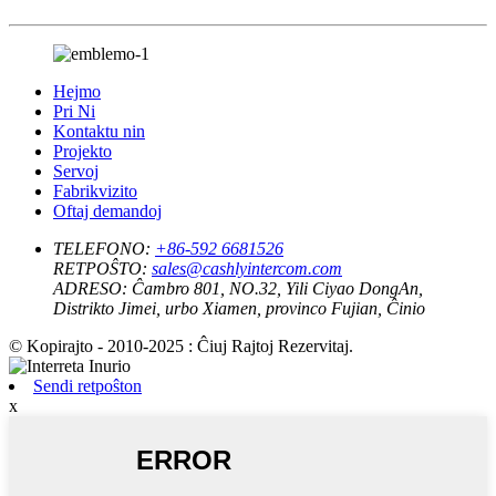
Hejmo
Pri Ni
Kontaktu nin
Projekto
Servoj
Fabrikvizito
Oftaj demandoj
TELEFONO:
+86-592 6681526
RETPOŜTO:
sales@cashlyintercom.com
ADRESO:
Ĉambro 801, NO.32, Yili Ciyao DongAn,
Distrikto Jimei, urbo Xiamen, provinco Fujian, Ĉinio
© Kopirajto - 2010-2025 : Ĉiuj Rajtoj Rezervitaj.
Sendi retpoŝton
x