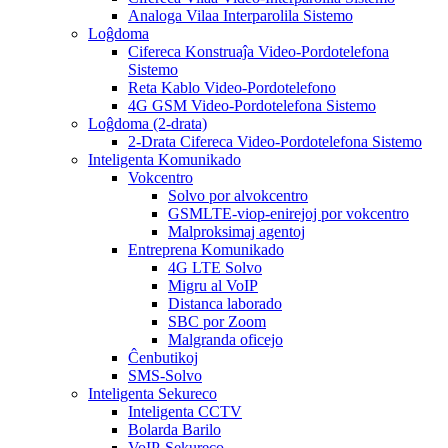
Analoga Vilaa Interparolila Sistemo
Loĝdoma
Cifereca Konstruaĵa Video-Pordotelefona
Sistemo
Reta Kablo Video-Pordotelefono
4G GSM Video-Pordotelefona Sistemo
Loĝdoma (2-drata)
2-Drata Cifereca Video-Pordotelefona Sistemo
Inteligenta Komunikado
Vokcentro
Solvo por alvokcentro
GSMLTE-viop-enirejoj por vokcentro
Malproksimaj agentoj
Entreprena Komunikado
4G LTE Solvo
Migru al VoIP
Distanca laborado
SBC por Zoom
Malgranda oficejo
Ĉenbutikoj
SMS-Solvo
Inteligenta Sekureco
Inteligenta CCTV
Bolarda Barilo
VoIP-Sekureco