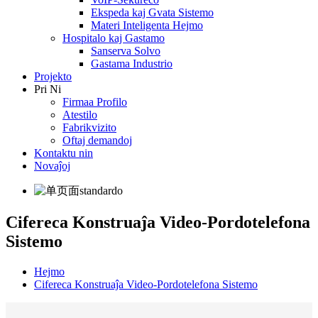
Ekspeda kaj Gvata Sistemo
Materi Inteligenta Hejmo
Hospitalo kaj Gastamo
Sanserva Solvo
Gastama Industrio
Projekto
Pri Ni
Firmaa Profilo
Atestilo
Fabrikvizito
Oftaj demandoj
Kontaktu nin
Novaĵoj
Cifereca Konstruaĵa Video-Pordotelefona
Sistemo
Hejmo
Cifereca Konstruaĵa Video-Pordotelefona Sistemo