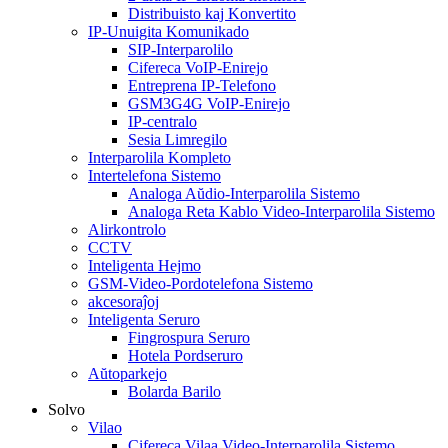
Distribuisto kaj Konvertito
IP-Unuigita Komunikado
SIP-Interparolilo
Cifereca VoIP-Enirejo
Entreprena IP-Telefono
GSM3G4G VoIP-Enirejo
IP-centralo
Sesia Limregilo
Interparolila Kompleto
Intertelefona Sistemo
Analoga Aŭdio-Interparolila Sistemo
Analoga Reta Kablo Video-Interparolila Sistemo
Alirkontrolo
CCTV
Inteligenta Hejmo
GSM-Video-Pordotelefona Sistemo
akcesoraĵoj
Inteligenta Seruro
Fingrospura Seruro
Hotela Pordseruro
Aŭtoparkejo
Bolarda Barilo
Solvo
Vilao
Cifereca Vilaa Video-Interparolila Sistemo