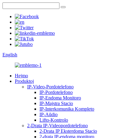
English
Hejmo
Produktoj
IP-Video-Pordotelefono
IP-Pordotelefono
IP-Endoma Monitoro
IP-Majstra Stacio
IP-Interkomunika Kompleto
IP-Aŭdio
Lifto-Kontrolo
2-Drata IP-Videopordotelefono
2-Drata IP Eksterdoma Stacio
2-drata IP-endoma monitoro