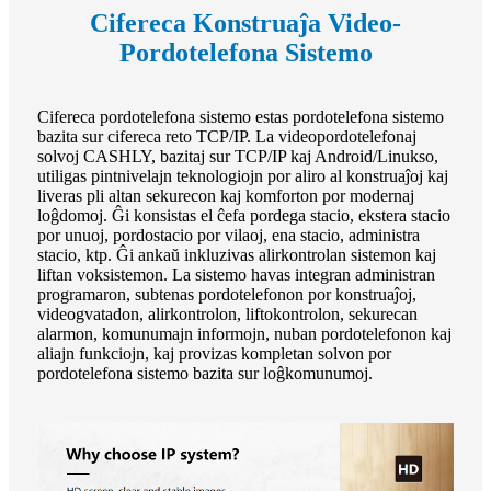
Cifereca Konstruaĵa Video-
Pordotelefona Sistemo
Cifereca pordotelefona sistemo estas pordotelefona sistemo
bazita sur cifereca reto TCP/IP. La videopordotelefonaj
solvoj CASHLY, bazitaj sur TCP/IP kaj Android/Linukso,
utiligas pintnivelajn teknologiojn por aliro al konstruaĵoj kaj
liveras pli altan sekurecon kaj komforton por modernaj
loĝdomoj. Ĝi konsistas el ĉefa pordega stacio, ekstera stacio
por unuoj, pordostacio por vilaoj, ena stacio, administra
stacio, ktp. Ĝi ankaŭ inkluzivas alirkontrolan sistemon kaj
liftan voksistemon. La sistemo havas integran administran
programaron, subtenas pordotelefonon por konstruaĵoj,
videogvatadon, alirkontrolon, liftokontrolon, sekurecan
alarmon, komunumajn informojn, nuban pordotelefonon kaj
aliajn funkciojn, kaj provizas kompletan solvon por
pordotelefona sistemo bazita sur loĝkomunumoj.