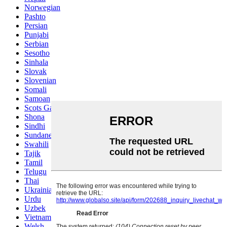
Norwegian
Pashto
Persian
Punjabi
Serbian
Sesotho
Sinhala
Slovak
Slovenian
Somali
Samoan
Scots Gaelic
Shona
Sindhi
Sundanese
Swahili
Tajik
Tamil
Telugu
Thai
Ukrainian
Urdu
Uzbek
Vietnamese
Welsh