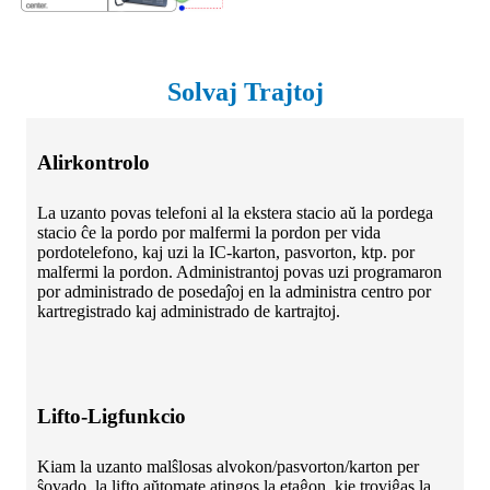
Solvaj Trajtoj
Alirkontrolo
La uzanto povas telefoni al la ekstera stacio aŭ la pordega
stacio ĉe la pordo por malfermi la pordon per vida
pordotelefono, kaj uzi la IC-karton, pasvorton, ktp. por
malfermi la pordon. Administrantoj povas uzi programaron
por administrado de posedaĵoj en la administra centro por
kartregistrado kaj administrado de kartrajtoj.
Lifto-Ligfunkcio
Kiam la uzanto malŝlosas alvokon/pasvorton/karton per
ŝovado, la lifto aŭtomate atingos la etaĝon, kie troviĝas la