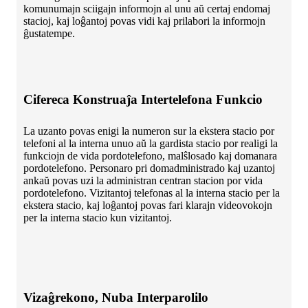
komunumajn sciigajn informojn al unu aŭ certaj endomaj
stacioj, kaj loĝantoj povas vidi kaj prilabori la informojn
ĝustatempe.
Cifereca Konstruaĵa Intertelefona Funkcio
La uzanto povas enigi la numeron sur la ekstera stacio por
telefoni al la interna unuo aŭ la gardista stacio por realigi la
funkciojn de vida pordotelefono, malŝlosado kaj domanara
pordotelefono. Personaro pri domadministrado kaj uzantoj
ankaŭ povas uzi la administran centran stacion por vida
pordotelefono. Vizitantoj telefonas al la interna stacio per la
ekstera stacio, kaj loĝantoj povas fari klarajn videovokojn
per la interna stacio kun vizitantoj.
Vizaĝrekono, Nuba Interparolilo