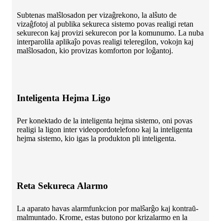
Subtenas malŝlosadon per vizaĝrekono, la alŝuto de
vizaĝfotoj al publika sekureca sistemo povas realigi retan
sekurecon kaj provizi sekurecon por la komunumo. La nuba
interparolila aplikaĵo povas realigi teleregilon, vokojn kaj
malŝlosadon, kio provizas komforton por loĝantoj.
Inteligenta Hejma Ligo
Per konektado de la inteligenta hejma sistemo, oni povas
realigi la ligon inter videopordotelefono kaj la inteligenta
hejma sistemo, kio igas la produkton pli inteligenta.
Reta Sekureca Alarmo
La aparato havas alarmfunkcion por malŝarĝo kaj kontraŭ-
malmuntado. Krome, estas butono por krizalarmo en la