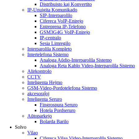
Distribuisto kaj Konvertito
IP-Unuigita Komunikado
SIP-Interparolilo
Cifereca VoIP-Enirejo
Entreprena IP-Telefono
GSM3G4G VoIP-Enirejo
IP-centralo
Sesia Limregilo
Interparolila Kompleto
Intertelefona Sistemo
Analoga Aŭdio-Interparolila Sistemo
Analoga Reta Kablo Video-Interparolila Sistemo
Alirkontrolo
CCTV
Inteligenta Hejmo
GSM-Video-Pordotelefona Sistemo
akcesoraĵoj
Inteligenta Seruro
Fingrospura Seruro
Hotela Pordseruro
Aŭtoparkejo
Bolarda Barilo
Solvo
Vilao
Cifereca Vilaa Video-Interparolila Sistemo