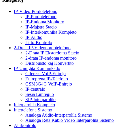
Kategorioj
IP-Video-Pordotelefono
IP-Pordotelefono
IP-Endoma Monitoro
IP-Majstra Stacio
IP-Interkomunika Kompleto
IP-Aŭdio
Lifto-Kontrolo
2-Drata IP-Videopordotelefono
2-Drata IP Eksterdoma Stacio
2-drata IP-endoma monitoro
Distribuisto kaj Konvertito
IP-Unuigita Komunikado
Cifereca VoIP-Enirejo
Entreprena IP-Telefono
GSM3G4G VoIP-Enirejo
IP-centralo
Sesia Limregilo
SIP-Interparolilo
Interparolila Kompleto
Intertelefona Sistemo
Analoga Aŭdio-Interparolila Sistemo
Analoga Reta Kablo Video-Interparolila Sistemo
Alirkontrolo