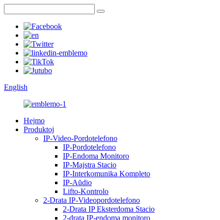
English
Hejmo
Produktoj
IP-Video-Pordotelefono
IP-Pordotelefono
IP-Endoma Monitoro
IP-Majstra Stacio
IP-Interkomunika Kompleto
IP-Aŭdio
Lifto-Kontrolo
2-Drata IP-Videopordotelefono
2-Drata IP Eksterdoma Stacio
2-drata IP-endoma monitoro