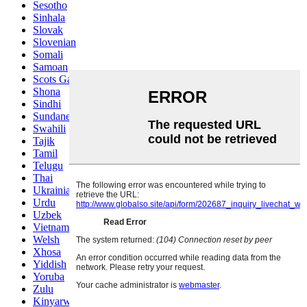
Sesotho
Sinhala
Slovak
Slovenian
Somali
Samoan
Scots Gaelic
Shona
Sindhi
Sundanese
Swahili
Tajik
Tamil
Telugu
Thai
Ukrainian
Urdu
Uzbek
Vietnamese
Welsh
Xhosa
Yiddish
Yoruba
Zulu
Kinyarwanda