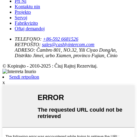
Pri Ni
Kontaktu nin
Projekto
Servoj
Fabrikvizito
Oftaj demandoj
TELEFONO:
+86-592 6681526
RETPOŜTO:
sales@cashlyintercom.com
ADRESO:
Ĉambro 801, NO.32, Yili Ciyao DongAn,
Distrikto Jimei, urbo Xiamen, provinco Fujian, Ĉinio
© Kopirajto - 2010-2025 : Ĉiuj Rajtoj Rezervitaj.
Sendi retpoŝton
x