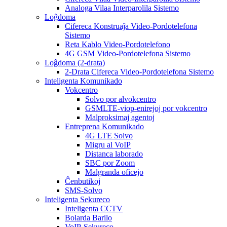
Analoga Vilaa Interparolila Sistemo
Loĝdoma
Cifereca Konstruaĵa Video-Pordotelefona
Sistemo
Reta Kablo Video-Pordotelefono
4G GSM Video-Pordotelefona Sistemo
Loĝdoma (2-drata)
2-Drata Cifereca Video-Pordotelefona Sistemo
Inteligenta Komunikado
Vokcentro
Solvo por alvokcentro
GSMLTE-viop-enirejoj por vokcentro
Malproksimaj agentoj
Entreprena Komunikado
4G LTE Solvo
Migru al VoIP
Distanca laborado
SBC por Zoom
Malgranda oficejo
Ĉenbutikoj
SMS-Solvo
Inteligenta Sekureco
Inteligenta CCTV
Bolarda Barilo
VoIP-Sekureco