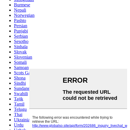
Burmese
Nepali
Norwegian
Pashto
Persian
Punjabi
Serbian
Sesotho
Sinhala
Slovak
Slovenian
Somali
Samoan
Scots Gaelic
Shona
Sindhi
Sundanese
Swahili
Tajik
Tamil
Telugu
Thai
Ukrainian
Urdu