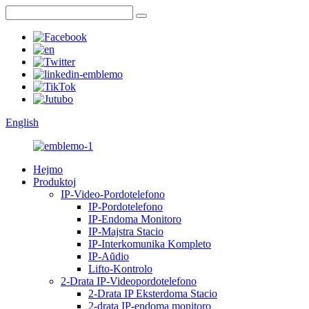
English
Hejmo
Produktoj
IP-Video-Pordotelefono
IP-Pordotelefono
IP-Endoma Monitoro
IP-Majstra Stacio
IP-Interkomunika Kompleto
IP-Aŭdio
Lifto-Kontrolo
2-Drata IP-Videopordotelefono
2-Drata IP Eksterdoma Stacio
2-drata IP-endoma monitoro