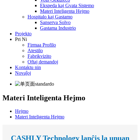
Ekspeda kaj Gvata Sistemo
Materi Inteligenta Hejmo
Hospitalo kaj Gastamo
Sanserva Solvo
Gastama Industrio
Projekto
Pri Ni
Firmaa Profilo
Atestilo
Fabrikvizito
Oftaj demandoj
Kontaktu nin
Novaĵoj
Materi Inteligenta Hejmo
Hejmo
Materi Inteligenta Hejmo
CASHLY Technology lanĉis la unuan