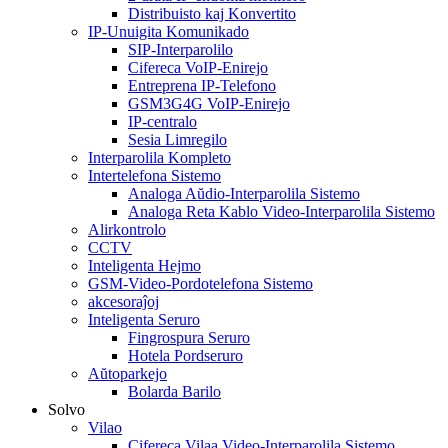
Distribuisto kaj Konvertito
IP-Unuigita Komunikado
SIP-Interparolilo
Cifereca VoIP-Enirejo
Entreprena IP-Telefono
GSM3G4G VoIP-Enirejo
IP-centralo
Sesia Limregilo
Interparolila Kompleto
Intertelefona Sistemo
Analoga Aŭdio-Interparolila Sistemo
Analoga Reta Kablo Video-Interparolila Sistemo
Alirkontrolo
CCTV
Inteligenta Hejmo
GSM-Video-Pordotelefona Sistemo
akcesoraĵoj
Inteligenta Seruro
Fingrospura Seruro
Hotela Pordseruro
Aŭtoparkejo
Bolarda Barilo
Solvo
Vilao
Cifereca Vilaa Video-Interparolila Sistemo