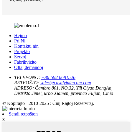
Hejmo
Pri Ni
Kontaktu nin
Projekto
Servoj
Fabrikvizito
Oftaj demandoj
TELEFONO:
+86-592 6681526
RETPOŜTO:
sales@cashlyintercom.com
ADRESO:
Ĉambro 801, NO.32, Yili Ciyao DongAn,
Distrikto Jimei, urbo Xiamen, provinco Fujian, Ĉinio
© Kopirajto - 2010-2025 : Ĉiuj Rajtoj Rezervitaj.
Sendi retpoŝton
x