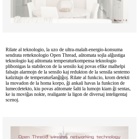
Rilate al teknologio, la uzo de ultra-malalt-energio-konsuma
sendrata retteknologio Open Thread, aŭtomata sojla alĝustiga
teknologio kaj aŭtomata temperaturkompensa teknologio
plibonigas la stabilecon de la sensilo kaj povas efike malhelpi
falsajn alarmojn de la sensilo kaj redukton de la sensila sentemo
kaŭzitajn de temperaturŝanĝiĝoj. Rilate al funkcio, krom detekti
la movadon de la homa korpo, ĝi ankaŭ havas la funkcion de
lumecdetekto, kiu povas aŭtomate ŝalti la lumojn kiam ĝi sentas,
ke iu moviĝas nokte, realigante la ligon de diversaj inteligentaj
scenoj.