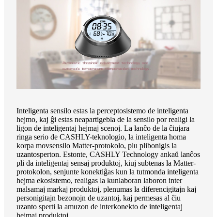
Inteligenta sensilo estas la perceptosistemo de inteligenta
hejmo, kaj ĝi estas neapartigebla de la sensilo por realigi la
ligon de inteligentaj hejmaj scenoj. La lanĉo de la ĉiujara
ringa serio de CASHLY-teknologio, la inteligenta homa
korpa movsensilo Matter-protokolo, plu plibonigis la
uzantosperton. Estonte, CASHLY Technology ankaŭ lanĉos
pli da inteligentaj sensaj produktoj, kiuj subtenas la Matter-
protokolon, senjunte konektiĝas kun la tutmonda inteligenta
hejma ekosistemo, realigas la kunlaboran laboron inter
malsamaj markaj produktoj, plenumas la diferencigitajn kaj
personigitajn bezonojn de uzantoj, kaj permesas al ĉiu
uzanto sperti la amuzon de interkonekto de inteligentaj
hejmaj produktoj.