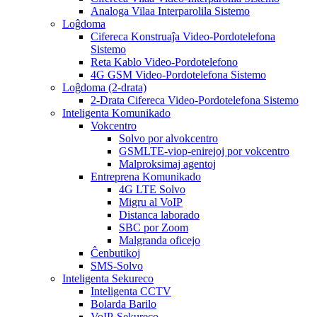
Analoga Vilaa Interparolila Sistemo
Loĝdoma
Cifereca Konstruaĵa Video-Pordotelefona
Sistemo
Reta Kablo Video-Pordotelefono
4G GSM Video-Pordotelefona Sistemo
Loĝdoma (2-drata)
2-Drata Cifereca Video-Pordotelefona Sistemo
Inteligenta Komunikado
Vokcentro
Solvo por alvokcentro
GSMLTE-viop-enirejoj por vokcentro
Malproksimaj agentoj
Entreprena Komunikado
4G LTE Solvo
Migru al VoIP
Distanca laborado
SBC por Zoom
Malgranda oficejo
Ĉenbutikoj
SMS-Solvo
Inteligenta Sekureco
Inteligenta CCTV
Bolarda Barilo
VoIP-Sekureco